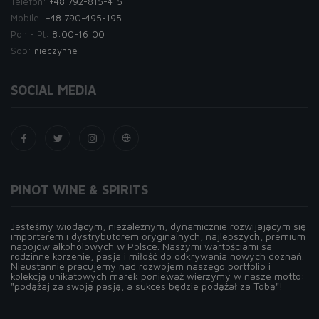
Telefon:
+48 792-815-415
Mobile:
+48 790-495-195
Pon - Pt:
8:00-16:00
Sob:
nieczynne
SOCIAL MEDIA
PINOT WINE & SPIRITS
Jesteśmy wiodącym, niezależnym, dynamicznie rozwijającym się
importerem i dystrybutorem oryginalnych, najlepszych, premium
napojów alkoholowych w Polsce. Naszymi wartościami sa
rodzinne korzenie, pasja i miłość do odkrywania nowych doznań.
Nieustannie pracujemy nad rozwojem naszego portfolio i
kolekcją unikatowych marek ponieważ wierzymy w nasze motto:
"podążaj za swoją pasją, a sukces będzie podążał za Tobą"!