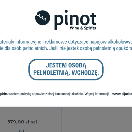
ostępne
ISKY SM MORTLACH 16Y
43,4% GB
579,00 zł
szt.
1-10