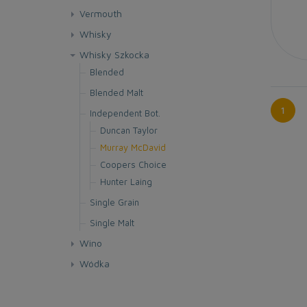
Vermouth
Whisky
Bułgaria
Whisky Szkocka
Dania
Blended
Meksyk
Blended Malt
1
Niemcy
Independent Bot.
Duncan Taylor
Szwajcaria
Murray McDavid
Szwecja
Coopers Choice
Walia
Hunter Laing
Wielka Brytania
Single Grain
Francja
Single Malt
Indie
Campbeltown
Wino
Irlandia
Highland
Argentyna
Wódka
Pure Pot Still
Islands
Japonia
Armenia
Aromatyzowana
Blended whiskey
Islay
Blended Malt
Kanada
Australia
Czysta