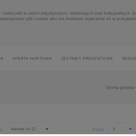
. ciasteczek) w celach statystycznych, reklamowych oraz funkcjonalnych. 
aakceptować pliki cookies albo ma możliwość wyłączenia ich w przegląda
NA
OFERTA HURTOWA
ZESTAWY PREZENTOWE
DEGUS
Strona główna
wg
Pokaż