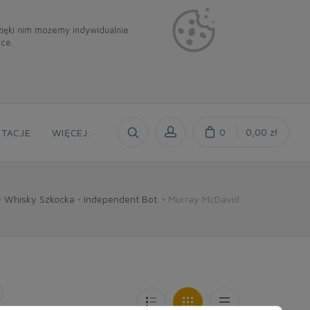
Dzięki nim możemy indywidualnie
rce.
0
0,00 zł
TACJE
WIĘCEJ
..
Whisky Szkocka
Independent Bot.
Murray McDavid