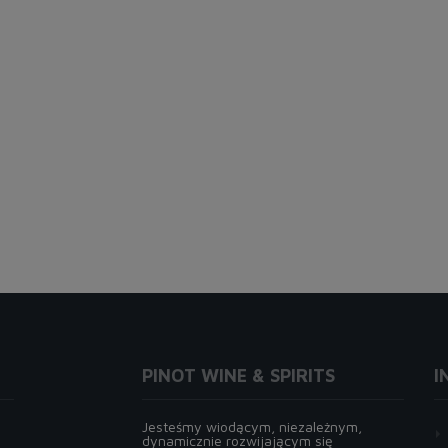
PINOT WINE & SPIRITS
I
Jesteśmy wiodącym, niezależnym,
dynamicznie rozwijającym się