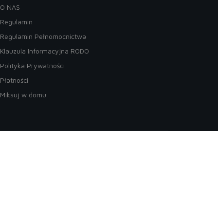
O NAS
Regulamin
Regulamin Pełnomocnictwa
Klauzula Informacyjna RODO
Polityka Prywatności
Płatności
Miksuj w domu
naszego newslettera
regulamin