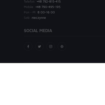
Telefon:
+48 792-815-415
Węgry
Mobile:
+48 790-495-195
Pon - Pt:
8:00-16:00
Włochy
Sob:
nieczynne
Białe
Czerwone
SOCIAL MEDIA
Musujące
Różowe