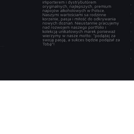
importerem i dystrybutorem
oryginalnych, najlepszych, premium
napojów alkoholowych w Polsce.
Naszymi wartościami sa rodzinne
korzenie, pasja i miłość do odkrywania
nowych doznań. Nieustannie pracujemy
nad rozwojem naszego portfolio i
kolekcją unikatowych marek ponieważ
wierzymy w nasze motto: "podążaj za
swoją pasją, a sukces będzie podążał za
Tobą"!
Zapisz się do 
akceptuję 