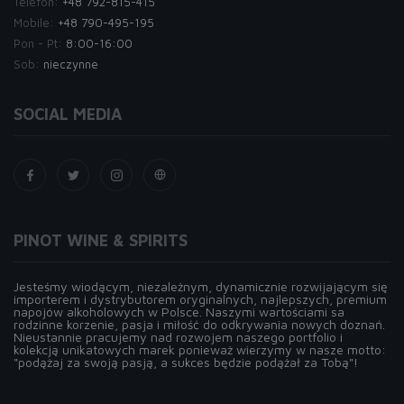
Telefon:
+48 792-815-415
Mobile:
+48 790-495-195
Pon - Pt:
8:00-16:00
Sob:
nieczynne
SOCIAL MEDIA
PINOT WINE & SPIRITS
Jesteśmy wiodącym, niezależnym, dynamicznie rozwijającym się
importerem i dystrybutorem oryginalnych, najlepszych, premium
napojów alkoholowych w Polsce. Naszymi wartościami sa
rodzinne korzenie, pasja i miłość do odkrywania nowych doznań.
Nieustannie pracujemy nad rozwojem naszego portfolio i
kolekcją unikatowych marek ponieważ wierzymy w nasze motto:
"podążaj za swoją pasją, a sukces będzie podążał za Tobą"!