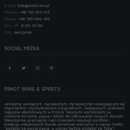
E-mail:
bok@pinot.com.pl
Telefon:
+48 792-815-415
Mobile:
+48 790-495-195
Pon - Pt:
8:00-16:00
Sob:
nieczynne
SOCIAL MEDIA
PINOT WINE & SPIRITS
Jesteśmy wiodącym, niezależnym, dynamicznie rozwijającym się
importerem i dystrybutorem oryginalnych, najlepszych, premium
napojów alkoholowych w Polsce. Naszymi wartościami sa
rodzinne korzenie, pasja i miłość do odkrywania nowych doznań.
Nieustannie pracujemy nad rozwojem naszego portfolio i
kolekcją unikatowych marek ponieważ wierzymy w nasze motto:
"podążaj za swoją pasją, a sukces będzie podążał za Tobą"!