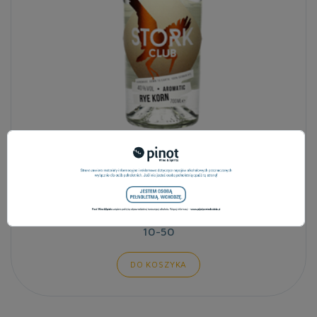
WHISKY STORK AROMATIC RYE DOG 40% 0,7L
121,43 zł
szt.
10-50
DO KOSZYKA