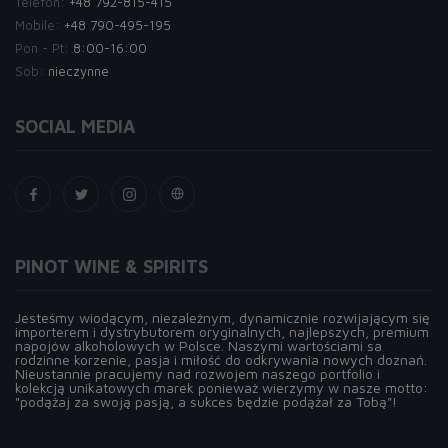
Telefon:
+48 792-815-415
Mobile:
+48 790-495-195
Pon - Pt:
8:00-16:00
Sob:
nieczynne
SOCIAL MEDIA
PINOT WINE & SPIRITS
Jesteśmy wiodącym, niezależnym, dynamicznie rozwijającym się
importerem i dystrybutorem oryginalnych, najlepszych, premium
napojów alkoholowych w Polsce. Naszymi wartościami sa
rodzinne korzenie, pasja i miłość do odkrywania nowych doznań.
Nieustannie pracujemy nad rozwojem naszego portfolio i
kolekcją unikatowych marek ponieważ wierzymy w nasze motto:
"podążaj za swoją pasją, a sukces będzie podążał za Tobą"!