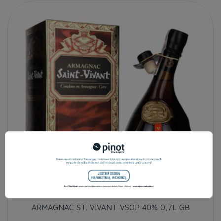
ARMAGNAC ST. VIVANT VSOP 40% 0,7L GB