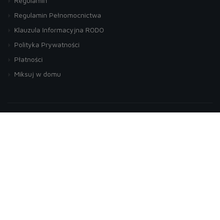
Regulamin
Regulamin Pełnomocnictwa
Klauzula Informacyjna RODO
Polityka Prywatności
Płatności
Miksuj w domu
Zapisz się do naszego newslettera
akceptuję regulamin