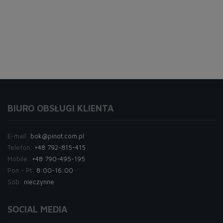
BIURO OBSŁUGI KLIENTA
E-mail:
bok@pinot.com.pl
Telefon:
+48 792-815-415
Mobile:
+48 790-495-195
Pon - Pt:
8:00-16:00
Sob:
nieczynne
SOCIAL MEDIA