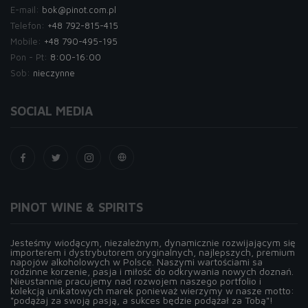
E-mail:
bok@pinot.com.pl
Telefon:
+48 792-815-415
Mobile:
+48 790-495-195
Pon - Pt:
8:00-16:00
Sob:
nieczynne
SOCIAL MEDIA
PINOT WINE & SPIRITS
Jesteśmy wiodącym, niezależnym, dynamicznie rozwijającym się
importerem i dystrybutorem oryginalnych, najlepszych, premium
napojów alkoholowych w Polsce. Naszymi wartościami sa
rodzinne korzenie, pasja i miłość do odkrywania nowych doznań.
Nieustannie pracujemy nad rozwojem naszego portfolio i
kolekcją unikatowych marek ponieważ wierzymy w nasze motto:
"podążaj za swoją pasją, a sukces będzie podążał za Tobą"!