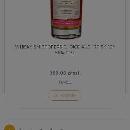
WHISKY SM COOPERS CHOICE AUCHROISK 10Y
56% 0,7L
399,00 zł
szt.
10-50
DO KOSZYKA
1
2
3
4
5
»