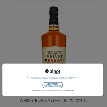
WHISKY BLACK VELVET 10 YO 40% 1L