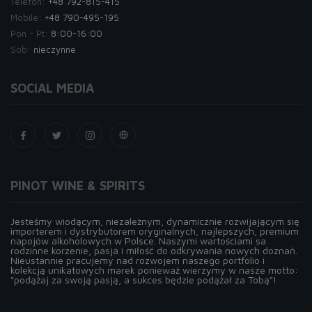
Telefon:
+48 792-815-415
Mobile:
+48 790-495-195
Pon - Pt:
8:00-16:00
Sob:
nieczynne
SOCIAL MEDIA
PINOT WINE & SPIRITS
Jesteśmy wiodącym, niezależnym, dynamicznie rozwijającym się
importerem i dystrybutorem oryginalnych, najlepszych, premium
napojów alkoholowych w Polsce. Naszymi wartościami sa
rodzinne korzenie, pasja i miłość do odkrywania nowych doznań.
Nieustannie pracujemy nad rozwojem naszego portfolio i
kolekcją unikatowych marek ponieważ wierzymy w nasze motto:
"podążaj za swoją pasją, a sukces będzie podążał za Tobą"!