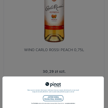
WINO CARLO ROSSI PEACH 0,75L
30,29 zł
szt.
1-10
DO KOSZYKA