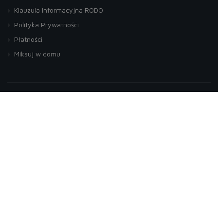
Klauzula Informacyjna RODO
Polityka Prywatności
Płatności
Miksuj w domu
Zapisz się do naszego newslettera
akceptuję regulamin
© 2026 Sklep Pinot Engine by
mercatum