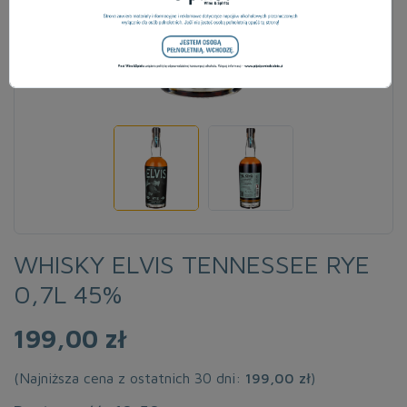
WHISKY ELVIS TENNESSEE RYE
0,7L 45%
199,00 zł
(Najniższa cena z ostatnich 30 dni:
199,00 zł
)