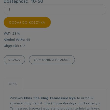
Dostępność: 10-50
DODAJ DO KOSZYKA
VAT:
23 %
Alkohol Vol.%:
45
Objętość:
0.7
DRUKUJ
ZAPYTANIE O PRODUKT
OPIS
Whiskey
Elvis The King Tennessee Rye
to ukłon w
stronę kultury rock & rolla i Elvisa Presleya, pochodzący z
Tennessee, tradycyjnego stanu produkcji żytniej whiskey.