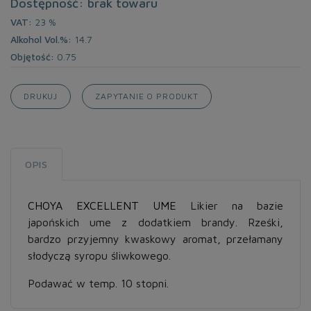
Dostępność: brak towaru
VAT:
23 %
Alkohol Vol.%:
14.7
Objętość:
0.75
DRUKUJ
ZAPYTANIE O PRODUKT
OPIS
CHOYA EXCELLENT UME
Likier na bazie
japońskich ume z dodatkiem brandy. Rześki,
bardzo przyjemny kwaskowy aromat, przełamany
słodyczą syropu śliwkowego.
Podawać w temp. 10 stopni.