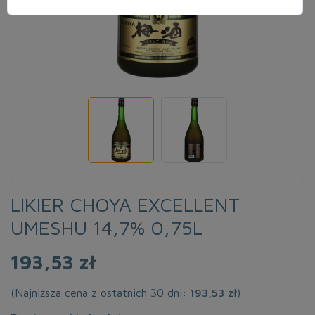
LIKIER CHOYA EXCELLENT
UMESHU 14,7% 0,75L
193,53 zł
(Najniższa cena z ostatnich 30 dni:
193,53 zł
)