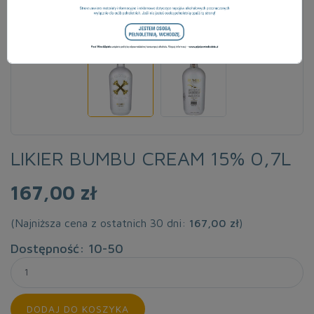
LIKIER BUMBU CREAM 15% 0,7L
167,00 zł
(Najniższa cena z ostatnich 30 dni:
167,00 zł
)
Dostępność: 10-50
DODAJ DO KOSZYKA