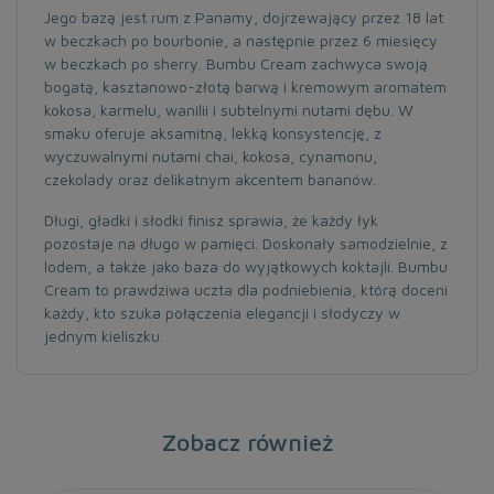
Jego bazą jest rum z Panamy, dojrzewający przez 18 lat
w beczkach po bourbonie, a następnie przez 6 miesięcy
w beczkach po sherry. Bumbu Cream zachwyca swoją
bogatą, kasztanowo-złotą barwą i kremowym aromatem
kokosa, karmelu, wanilii i subtelnymi nutami dębu. W
smaku oferuje aksamitną, lekką konsystencję, z
wyczuwalnymi nutami chai, kokosa, cynamonu,
czekolady oraz delikatnym akcentem bananów.
Długi, gładki i słodki finisz sprawia, że każdy łyk
pozostaje na długo w pamięci. Doskonały samodzielnie, z
lodem, a także jako baza do wyjątkowych koktajli. Bumbu
Cream to prawdziwa uczta dla podniebienia, którą doceni
każdy, kto szuka połączenia elegancji i słodyczy w
jednym kieliszku.
Zobacz również