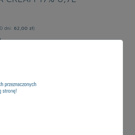
30 dni:
62,00 zł
)
u
 PRODUKT