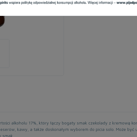
artości alkoholu 17%, który łączy bogaty smak czekolady z kremową ko
deserów, kawy, a także doskonałym wyborem do picia solo. Może być u
y smak.