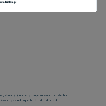
nsystencją śmietany. Jego aksamitna, słodka
żywany w koktajlach lub jako składnik do