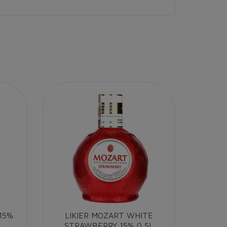
15%
LIKIER MOZART WHITE
LIK
STRAWBERRY 15% 0,5L
BEZ