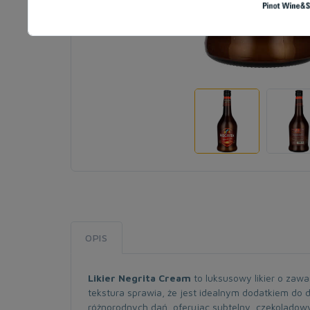
OPIS
Likier Negrita Cream
to luksusowy likier o zaw
tekstura sprawia, że jest idealnym dodatkiem do 
różnorodnych dań, oferując subtelny, czekoladow