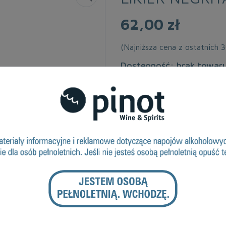
62,00 zł
(Najniższa cena z ostatnich 
Dostępność: brak towar
VAT:
23 %
Alkohol Vol.%:
17
Objętość:
0.7
DRUKUJ
ZAPYTANIE O