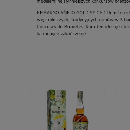
medalami najsłynniejszych konkursów branżow
EMBARGO AÑEJO GOLD SPICED
Rum ten st
więc rolniczych, tradycyjnych rumów w 3 bar
Concours de Bruxelles. Rum ten oferuje ni
harmonijne zakończenie.