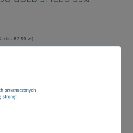
30 dni:
87,95 zł
)
DODAJ DO KOSZYKA
 PRODUKT