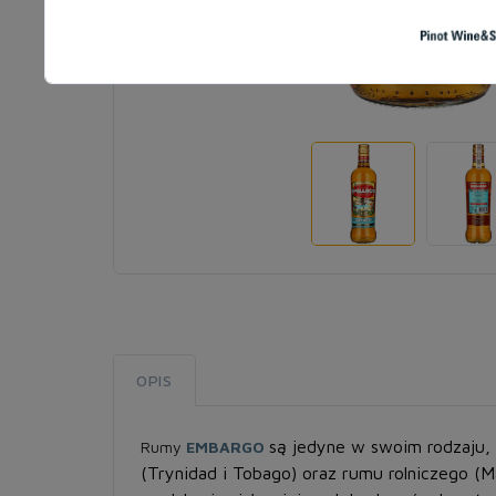
OPIS
są jedyne w swoim rodzaju, 
Rumy
EMBARGO
(Trynidad i Tobago) oraz rumu rolniczego (