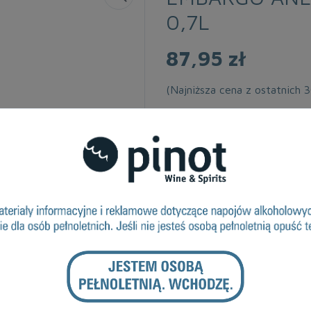
0,7L
87,95 zł
(Najniższa cena z ostatnich 
Dostępność: 10-50
VAT:
23 %
Alkohol Vol.%:
35
Kraj Pochodzenia:
Gwatemala
Objętość:
0.7
DRUKUJ
ZAPYTANIE O