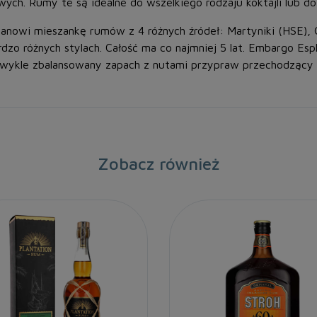
ych. Rumy te są idealne do wszelkiego rodzaju koktajli lub do 
anowi mieszankę rumów z 4 różnych źródeł: Martyniki (HSE), 
dzo różnych stylach. Całość ma co najmniej 5 lat. Embargo Es
ezwykle zbalansowany zapach z nutami przypraw przechodzący 
Zobacz również