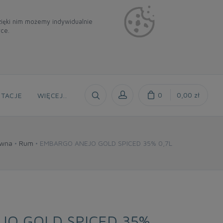
Dzięki nim możemy indywidualnie
rce.
0
0,00 zł
TACJE
WIĘCEJ
..
ówna
Rum
EMBARGO ANEJO GOLD SPICED 35% 0,7L
JO GOLD SPICED 35%