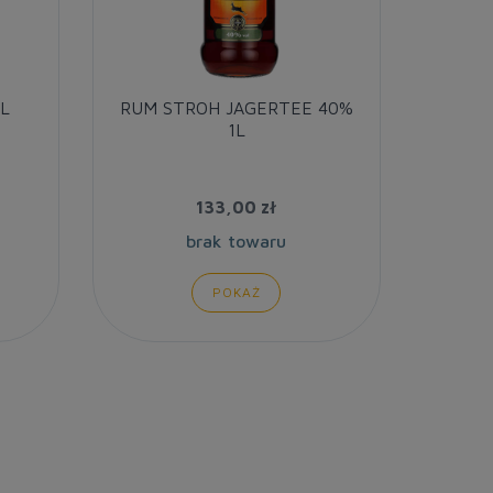
L
RUM STROH JAGERTEE 40%
RUM A
1L
ANNI
133,00 zł
brak towaru
POKAŻ