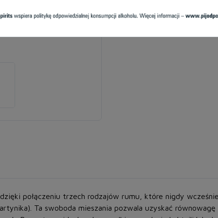
dzięki połączeniu trzech rodzajów rumu, które nigdy wcześni
Martynika). Ta swoboda mieszania pozwala uzyskać równowagę 