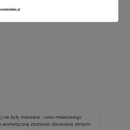
ej nie były mieszane: rumu melasowego
i aromatyczną złożoność docenioną złotymi