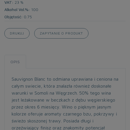
VAT:
23 %
Alkohol Vol.%:
100
Objętość:
0.75
DRUKUJ
ZAPYTANIE O PRODUKT
OPIS
Sauvignon Blanc to odmiana uprawiana
i ceniona na
całym swiecie, która znalazła
również doskonałe
warunki w Somoli
na Węgrzech. 50% tego wina
jest
leżakowane w beczkach z dębu węgierskiego
przez okres 6 miesięcy. Wino o
pięknym jasnym
kolorze oferuje aromaty
czarnego bzu, pokrzywy i
świeżo skoszonej
trawy. Posiada długi i
orzeźwiający finisz
oraz znakomity potencjał