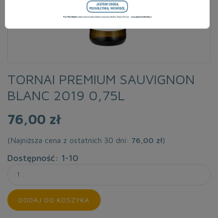
TORNAI PREMIUM SAUVIGNON
BLANC 2019 0,75L
76,00 zł
(Najniższa cena z ostatnich 30 dni:
76,00 zł
)
Dostępność: 1-10
DODAJ DO KOSZYKA