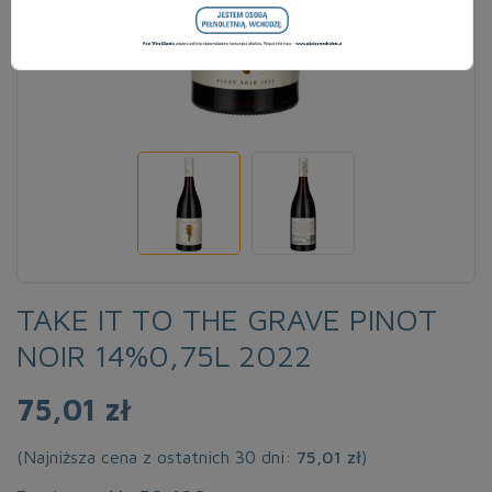
TAKE IT TO THE GRAVE PINOT
NOIR 14%0,75L 2022
75,01 zł
(Najniższa cena z ostatnich 30 dni:
75,01 zł
)