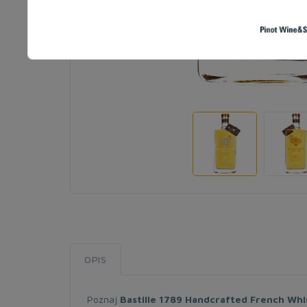
OPIS
Poznaj
Bastille 1789 Handcrafted French Whi