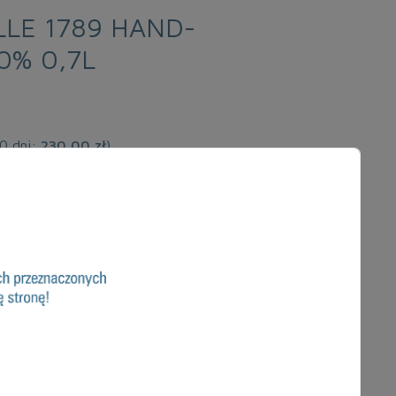
LLE 1789 HAND-
0% 0,7L
30 dni:
230,00 zł
)
DODAJ DO KOSZYKA
 PRODUKT