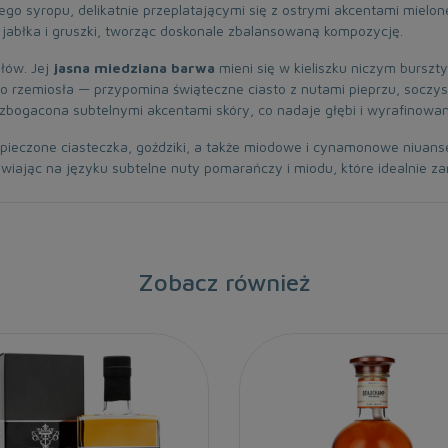
o syropu, delikatnie przeplatającymi się z ostrymi akcentami mielone
jabłka i gruszki, tworząc doskonale zbalansowaną kompozycję.
łów. Jej
jasna miedziana barwa
mieni się w kieliszku niczym burszt
 rzemiosła — przypomina świąteczne ciasto z nutami pieprzu, soczyste
zbogacona subtelnymi akcentami skóry, co nadaje głębi i wyrafinowan
 pieczone ciasteczka, goździki, a także miodowe i cynamonowe niuanse
tawiając na języku subtelne nuty pomarańczy i miodu, które idealnie 
Zobacz również