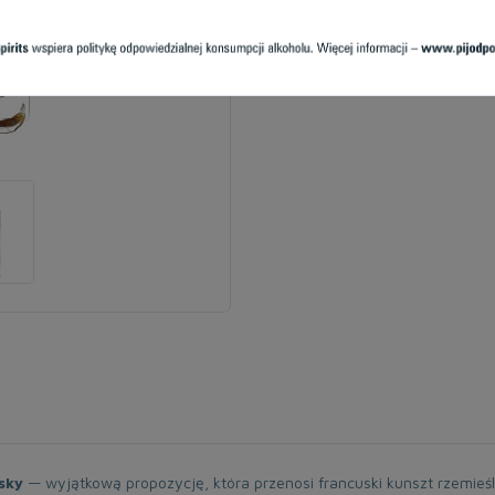
sky
— wyjątkową propozycję, która przenosi francuski kunszt rzemieś