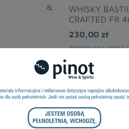
WHISKY BASTI
CRAFTED FR 4
230,00 zł
(Najniższa cena z ostatnich 
Dostępność: 1-10
VAT:
23 %
Alkohol Vol.%:
40
Kraj Pochodzenia:
Francja
Objętość:
0,7
DRUKUJ
ZAPYTANIE O