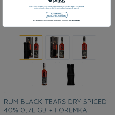
RUM BLACK TEARS DRY SPICED
40% 0,7L GB + FOREMKA