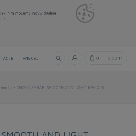
Dzięki nim możemy indywidualnie
rce.
0
0,00 zł
TACJE
WIĘCEJ
..
owości
CHOYA SARARI SMOOTH AND LIGHT 10% 0,5L
 SMOOTH AND LIGHT