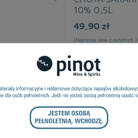
10% 0,5L
49,90 zł
(Najniższa cena z ostatnich 
Dostępność: 50-100
VAT:
23 %
Alkohol Vol.%:
10
Kraj Pochodzenia:
Japonia
Objętość:
0.5
DRUKUJ
ZAPYTANIE O