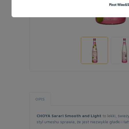
OPIS
CHOYA Sarari Smooth and Light
to lekki, świe
styl umeshu sprawia, że jest niezwykle gładki i ł