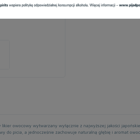
ży likier owocowy wytwarzany wyłącznie z najwyższej jakości japońsk
atwy do picia, a jednocześnie zachowuje naturalną głębię i aromat ow