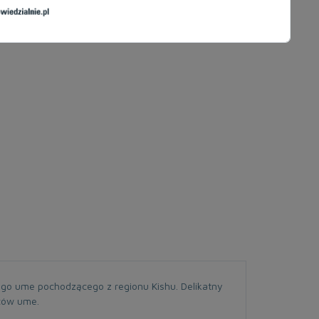
iego ume pochodzącego z regionu Kishu. Delikatny
oców ume.