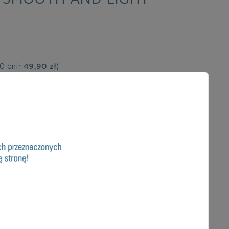
30 dni:
49,90 zł
)
DODAJ DO KOSZYKA
 PRODUKT