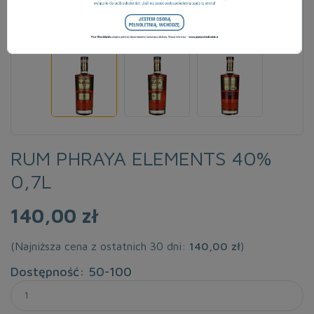
RUM PHRAYA ELEMENTS 40%
0,7L
140,00 zł
(Najniższa cena z ostatnich 30 dni:
140,00 zł
)
Dostępność: 50-100