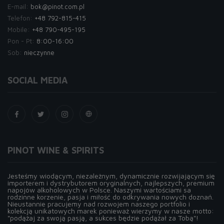
E-mail:
bok@pinot.com.pl
Telefon:
+48 792-815-415
Mobile:
+48 790-495-195
Pon - Pt:
8:00-16:00
Sob:
nieczynne
SOCIAL MEDIA
PINOT WINE & SPIRITS
Jesteśmy wiodącym, niezależnym, dynamicznie rozwijającym się
importerem i dystrybutorem oryginalnych, najlepszych, premium
napojów alkoholowych w Polsce. Naszymi wartościami sa
rodzinne korzenie, pasja i miłość do odkrywania nowych doznań.
Nieustannie pracujemy nad rozwojem naszego portfolio i
kolekcją unikatowych marek ponieważ wierzymy w nasze motto:
"podążaj za swoją pasją, a sukces będzie podążał za Tobą"!